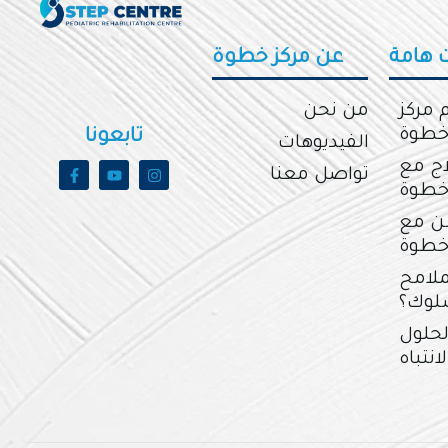
 هامة
عن مركز خطوة
 مركز
من نحن
طوة
تابعونا
الفيديوهات
اب والعلاج مع
تواصل معنا
خطوة
سن مع
خطوة
ملامح
لوك؟
لحلول
انتباه