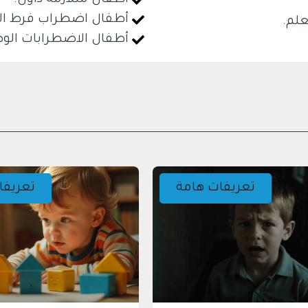
أطفال متلازمة داون.
أطفال اضطراب فرط الح
لم.
أطفال الاضطرابات الو
تعريفات هامة
تعريفا