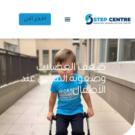
احجز الان
ضعف العضلات
وصعوبة المشي عند
الأطفال