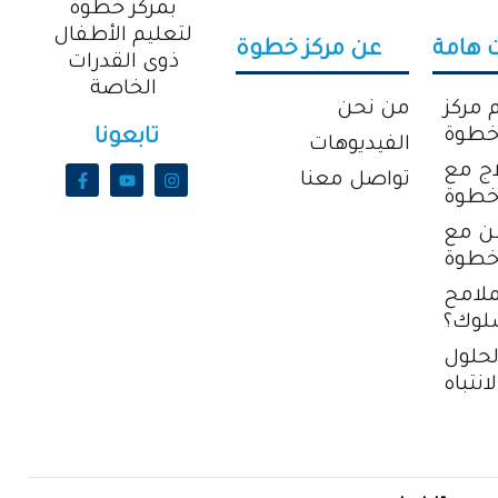
 هامة
عن مركز خطوة
 مركز
من نحن
طوة
تابعونا
الفيديوهات
اب والعلاج مع
تواصل معنا
خطوة
سن مع
خطوة
ملامح
لوك؟
لحلول
انتباه